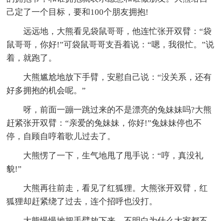
己定了一个目标，要和100个朋友拥抱!
远远地，大熊看见袋鼠哥哥，他连忙张开双臂：“袋
鼠哥哥，你好!”可袋鼠哥哥支吾着说：“嗯，我很忙。”说
着，就跑了。
大熊尴尬地放下手臂，安慰自己说：“没关系，还有
好多拥抱的机会呢。”
呀，前面一蹦一跳过来的不是漂亮的兔妹妹吗?大熊
赶紧张开双臂：“亲爱的兔妹妹，你好!”兔妹妹停也不
停，自顾自哼着歌儿过去了。
大熊愣了一下，生气地甩了甩手说：“哼，真没礼
貌!”
大熊再往前走，看见了红狐狸。大熊张开双臂，红
狐狸却赶紧绕了过去，连个招呼也没打。
大熊慢慢地把手臂放下来，不明白为什么大家都不