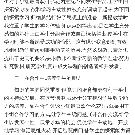
生对于小红最喜欢什么花因意见不同发生争议时,学生的
探索欲,求知欲和学习主动性就被充分调动了起来,为下面
的探索学习,归纳总结打好了思想上的准备。新授教学时,
我注重了学生的学习体验,知识点的得出,都是在学生充分
感知的基础上由学生分组合作或自己概括得出,使学生在
学习时能不断感受成功的愉悦。这节课让我意识到有效
地组织教学能起到事半功倍的效果,当然这对教师素质也
提出了更高的要求,要求教师不断学习新的教学理念,努力
研究教材,研究学生,真正成为课程的创造者和开发者。
二、在合作中,培养学生的能力。
知识的掌握固然重要,但能力的培育却更有利于学生
的可持续发展。在这节课中,我还十分重视对学生数学能
力的培养。如在合作讨论小红最喜欢什么花时?就采用了
小组合作学习的方式,让学生围绕问题展开合作交流,给学
生以发展个性、展示才华的机会,促使学生主动地、开放
地学习,激活思维火花,开启智慧闸门,使学生的探索能力得