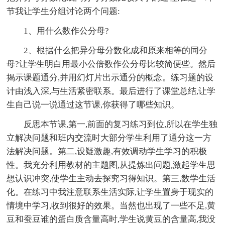
节我让学生分组讨论两个问题:
1、用什么数作公分母?
2、根据什么把异分母分数化成和原来相等的同分
母?让学生明白用最小公倍数作公分母比较简便些。然后
揭示课题通分,并用幻灯片出示通分的概念。练习题的设
计由浅入深,与生活紧密联系。最后进行了课堂总结,让学
生自己说一说通过这节课,你获得了哪些知识。
反思本节课,第一,前面的复习练习到位,所以在学生独
立解决问题和班内交流时大部分学生利用了通分这一方
法解决问题。第二,设疑激趣,有效调动学生学习的积极
性。我充分利用教材的主题图,从提炼出问题,激起学生思
想认识冲突,使学生主动去探究习得知识。第三,数学生活
化。在练习中我注意联系生活实际,让学生置身于现实的
情境中学习,收到很好的效果。当然也出现了一些不足,黄
豆和蚕豆谁的蛋白质含量高时,学生说黄豆的含量高,我没