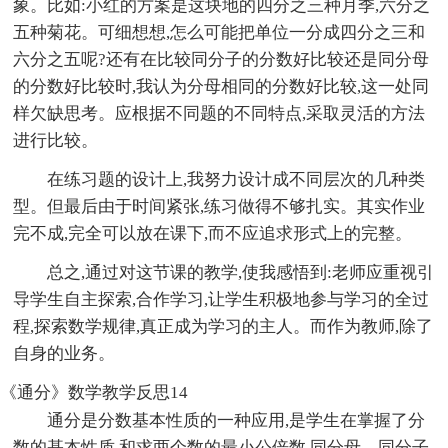
象。比如:小红的方案是这块地的四分之三种月季,六分之
五种菊花。可细想想,怎么可能把单位一分成四分之三和
六分之五呢?还有在比较同分子的分数好比较还是同分母
的分数好比较时,我认为分母相同的分数好比较,这一处同
样欠缺思考。应根据不同题的不同特点,采取灵活的方法
进行比较。
在练习题的设计上,我努力设计成不同层次的几种类
型。但最后由于时间紧张,练习做得不够扎实。其实作业
完不成,完全可以放在课下,而不应追求形式上的完整。
总之,通过对这节课的教学,使我感悟到:老师应重视引
导学生自主探索,合作学习,让学生积极地参与学习的全过
程,探索数学规律,真正成为学习的主人。而作为教师,除了
自身的业务。
《通分》数学教学反思14
通分是分数基本性质的一种应用,是学生在掌握了分
数的基本性质,和求两个数的最小公倍数,同分母、同分子