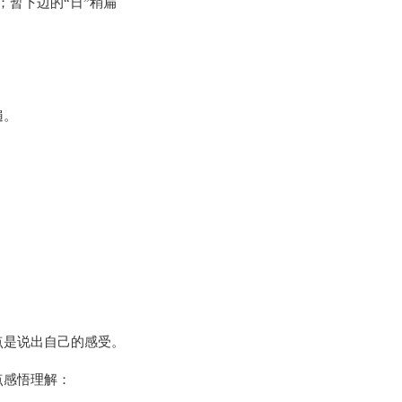
暂下边的“日”稍扁
遍。
点是说出自己的感受。
点感悟理解：