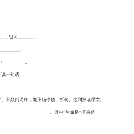
__，组词_______。
_______。
_________。
各说一句话。
字、不颠倒词序，能正确停顿、断句。达到熟读课文。
_________________。其中“生命桥”指的是