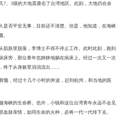
氏7。3级的大地震袭击了台湾地区。此刻，大地仍在余
人是否平安无事，目前还不清楚。但是，他知道，在海峡
髓。
从肌肤里脱落，李博士不得不停止工作。此时此刻，跑到
病床旁，那位青年也静静地躺在病床上。经过一次又一次
，终于从身躯里涓涓流出……
的骨髓，经过十几个小时的奔波，赶到杭州，和当地的医
越海峡的生命桥。也许，小钱和这位台湾青年永远不会见
那血脉亲情，如同生命的火种，必将一代一代传下去。