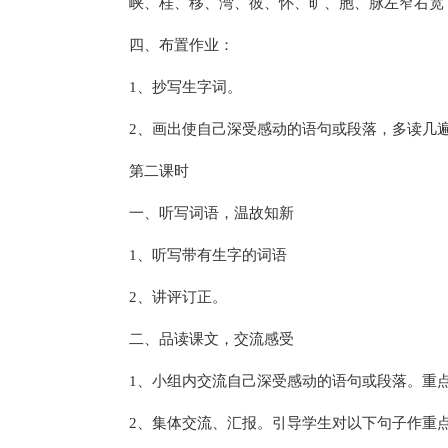
峡、桂、移、湾、彼、怀、旷、胞、脉左窄右宽；
四、布置作业：
1、抄写生字词。
2、画出使自己深受感动的语句或段落，多读几
第二课时
一、听写词语，温故知新
1、听写带有生字的词语
2、讲评订正。
二、品读课文，交流感受
1、小组内交流自己深受感动的语句或段落。重
2、集体交流、汇报。引导学生对以下句子作重