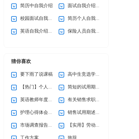
简历中自我介绍
面试自我介绍【热门】
校园面试自我介绍
简历个人自我介绍
英语自我介绍合集15篇
保险人员自我介绍
猜你喜欢
要下雨了说课稿
高中生竞选学习委员演讲稿
【热门】个人辞职申请书
简短的试用期辞职报告3篇
英语教师年度述职报告
有关销售求职信集合九篇
护理心得体会（通用5篇）
销售试用期述职报告
市场调查报告通用15篇
【实用】劳动合同模板锦集六篇
工作方案
致辞