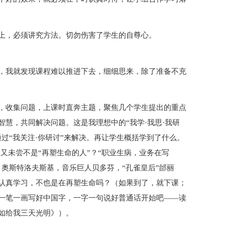
上，必须讲究方法。切勿伤害了学生的自尊心。
，我就发现课程难以推进下去，细细思来，除了准备不充
，收集问题，上课时直奔主题，聚焦几个学生提出的重点
慧，共同解决问题。这是我理想中的“我学·我思·我研
过“我关注·你研讨”来解决。再让学生概括学到了什么。
又未尝不是“再塑生命的人”？“职业生病，业务在写
奥斯特洛夫斯基，音乐巨人贝多芬，“孔雀皇后”邰丽
认真学习，不也是在再塑生命吗？（如果到了，就下课；
一笔一画写好中国字，一字一句说好普通话开始吧——读
如给我三天光明》）。