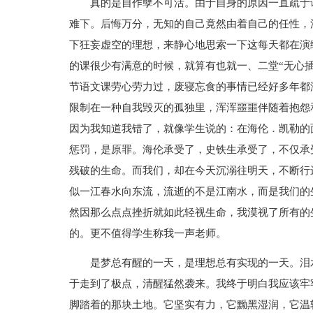
真的是自作孽不可活。由于自身的原因一直疏于
难下。后悔万分，无知的自己竟然由着自己的任性，
下狂妄虚空的理想，来静心地思索一下这每天都在演
的课很少有满意的时候，就算有也就一、二堂“无心
节语文课劳心劳力过，废寝忘食的事情已经好多年都
限制在一种自我毁灭的孤独里，浑浑噩噩伴随着抱怨
因为我知道我错了，就像学生说的：在海伦．凯勒的
惩罚，是原罪。海伦承受了，史铁生承受了，不仅承
残破的生命。而我们，却在今天沉溺往明天，不断行
似一江春水向东流，流逝的不是江南水，而是我们的
然因那么点点挫折就如此轻视生命，我漠视了所有的
的。更不值得学生称我一声老师。
是梦总有醒的一天，是理想总有实现的一天。泪
于走到了极点，清醒猛然袭来。我终于明白我应该牢
脚踏着的那块土地。它坚实有力，它黝黑湿润，它温