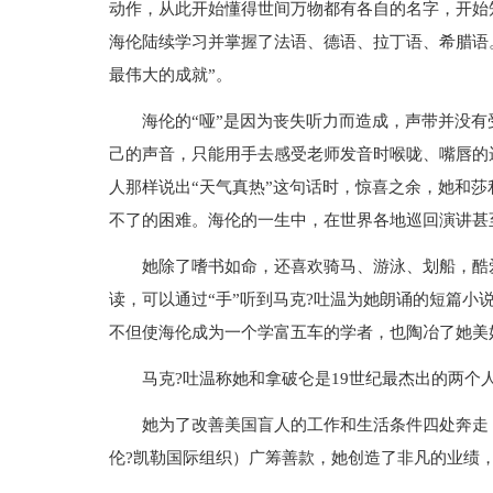
动作，从此开始懂得世间万物都有各自的名字，开始知道自己
海伦陆续学习并掌握了法语、德语、拉丁语、希腊语
最伟大的成就”。
海伦的“哑”是因为丧失听力而造成，声带并没
己的声音，只能用手去感受老师发音时喉咙、嘴唇的
人那样说出“天气真热”这句话时，惊喜之余，她和
不了的困难。海伦的一生中，在世界各地巡回演讲甚
她除了嗜书如命，还喜欢骑马、游泳、划船，酷
读，可以通过“手”听到马克?吐温为她朗诵的短篇小
不但使海伦成为一个学富五车的学者，也陶冶了她美
马克?吐温称她和拿破仑是19世纪最杰出的两个
她为了改善美国盲人的工作和生活条件四处奔走
伦?凯勒国际组织）广筹善款，她创造了非凡的业绩