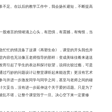
多不足。在以后的教学工作中，我会扬长避短，不断提高
一股难言的情绪涌上心头，有恐惧，有震撼，有悔恨，当
急忙忙的情况备了这课《再塑生命》，课堂的开头我也并
堂内容也无法像王老师指导的那样：变成美味佳肴来递送
发而引起了学生的表达和探讨欲望，说得比较过瘾，可是
通过巧妙的问题设计让整堂课听起来能连贯）更没有艺术
参与并进一步激发同学与同学之间，甚至与老师之间的碰
计欠妥当，没有进一步延伸这个关于爱的话题。只是为了
凌乱不堪，让整个课堂毁于一旦。决心空下来一定要修