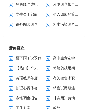
销售经理述职报告
环境调查报告(通用15篇)
学生会干部辞职申请书
个人原因的辞职信
课外阅读调查报告15篇
河水污染调查报告
猜你喜欢
要下雨了说课稿
高中生竞选学习委员演讲稿
【热门】个人辞职申请书
简短的试用期辞职报告3篇
英语教师年度述职报告
有关销售求职信集合九篇
护理心得体会（通用5篇）
销售试用期述职报告
市场调查报告通用15篇
【实用】劳动合同模板锦集六篇
工作方案
致辞