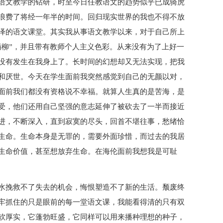
语文教学的钻研，时至今日任教语文的趋势似乎已成骑虎
浪费了将经一年半的时间。回归现实世界的我也不得不放
绎的语文课堂。其实我从事语文教学以来，对于自己所上
插柳”，并且带有教师个人主义色彩。从来没有为了上好一
没有发生在我身上了。长时间的幻想却又无法实现，把我
和厌世。今天在学生面前我突然感觉到自己的无颜以对，
面前我们都没有资格说不幸福。就算人生真的是苦海，是
受，他们还用自己坚强的意志延伸了被砍去了一半而接近
进，不断深入，直到寂寞的尽头，回首不堪往事，愁绪恰
生命。生命本身是无罪的，需要外面珍惜，而过去的我居
生命价值，甚至想放弃生命。在海伦面前我想我是可耻
水挽救不了失去的机会，悔恨塑造不了新的生活。颓废终
牢抓住的只是眼前的每一堂语文课，我能看得清的只有双
软厚实，它蓬勃旺盛，它同样可以用来播种理想的种子，