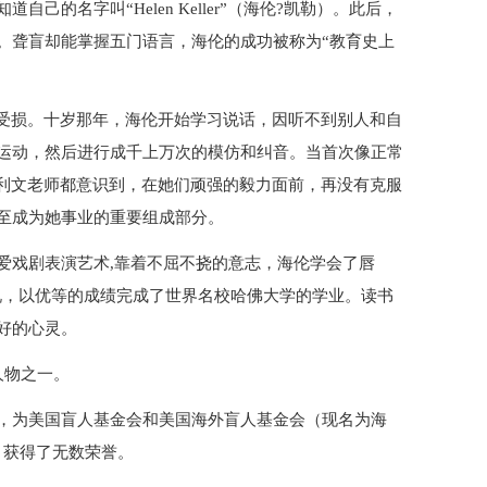
的名字叫“Helen Keller”（海伦?凯勒）。此后，
。聋盲却能掌握五门语言，海伦的成功被称为“教育史上
有受损。十岁那年，海伦开始学习说话，因听不到别人和自
运动，然后进行成千上万次的模仿和纠音。当首次像正常
莎利文老师都意识到，在她们顽强的毅力面前，再没有克服
至成为她事业的重要组成部分。
爱戏剧表演艺术,靠着不屈不挠的意志，海伦学会了唇
说，以优等的成绩完成了世界名校哈佛大学的学业。读书
好的心灵。
人物之一。
，为美国盲人基金会和美国海外盲人基金会（现名为海
，获得了无数荣誉。