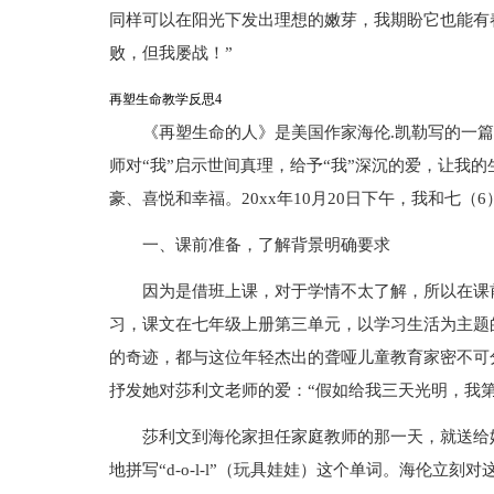
同样可以在阳光下发出理想的嫩芽，我期盼它也能有
败，但我屡战！”
再塑生命教学反思4
《再塑生命的人》是美国作家海伦.凯勒写的一
师对“我”启示世间真理，给予“我”深沉的爱，让我
豪、喜悦和幸福。20xx年10月20日下午，我和七
一、课前准备，了解背景明确要求
因为是借班上课，对于学情不太了解，所以在课
习，课文在七年级上册第三单元，以学习生活为主题
的奇迹，都与这位年轻杰出的聋哑儿童教育家密不可
抒发她对莎利文老师的爱：“假如给我三天光明，我
莎利文到海伦家担任家庭教师的那一天，就送给
地拼写“d-o-l-l”（玩具娃娃）这个单词。海伦