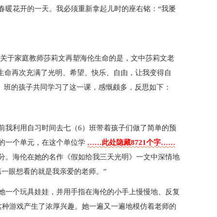
春暖花开的一天。我必须重新拿起儿时的座右铭：“我屡
篇关于家庭教师莎莉文再塑海伦生命的是，文中莎莉文老
的生命再次充满了光明、希望、快乐、自由，让我变得自
（6）班的孩子共同学习了这一课，感慨颇多，反思如下：
前我利用自习时间去七（6）班带着孩子们做了简单的预
的一个单元，在这个单位学
……此处隐藏8721个字……
分。海伦在她的名作《假如给我三天光明》一文中深情地
第一眼想看的就是我亲爱的老师。”
她一个玩具娃娃，并用手指在海伦的小手上慢慢地、反复
立刻对这种游戏产生了浓厚兴趣。她一遍又一遍地模仿着老师的