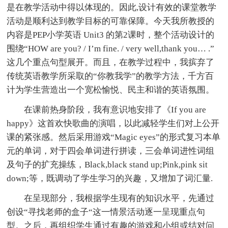
是在教学活动中得以体现的。因此,设计有效的课堂教学
活动是顺利达到教学目标的可靠保障。今天我所教授的
内容是PEP小学英语 Unit3 的第2课时，整个活动设计的
围绕“HOW are you? / I’m fine. / very well,thank you… .”
这几个重点句型展开。而且，在教学过程中，我摈弃了
传统英语教学所采取的“你教我学”的教学方法，千方百
计为学生营造出一个宽松愉悦、民主和谐的英语氛围。
在课前热身阶段，我有意识地安排了《If you are
happy》这首欢快歌曲的演唱，以此减轻学生们对上公开
课的紧张感。然后采用游戏“Magic eyes”的形式复习本单
元的单词，对于四会单词进行拼读，三会单词进性词组
及句子的扩充操练，Black,black stand up;Pink,pink sit
down;等，既调动了学生学习的兴趣，又增加了词汇量.
在呈现部分，我根据学生现有的知识水平，先通过
创设“寻找老师的盒子“这一情景活动逐一呈现重点句
型。之后，再组织学生通过有趣的游戏和小组或结对问