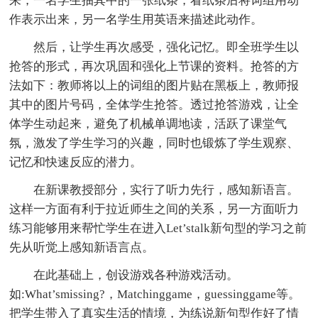
来，一名学生抽其中的一张纸条，看纸条后将词组用动
作表示出来，另一名学生用英语来描述此动作。
然后，让学生再次感受，强化记忆。即全班学生以
抢答的形式，再次巩固和强化上节课的资料。抢答的方
法如下：教师将以上的词组的图片贴在黑板上，教师报
其中的图片号码，全体学生抢答。透过抢答游戏，让全
体学生动起来，避免了机械单调地读，活跃了课堂气
氛，激发了学生学习的兴趣，同时也锻炼了学生观察、
记忆和快速反应的潜力。
在新课教授部分，实行了听力先行，感知新语言。
这样一方面有利于拉近师生之间的关系，另一方面听力
练习能够用来帮忙学生在进入Let’stalk新句型的学习之前
先从听觉上感知新语言点。
在此基础上，创设游戏各种游戏活动。
如:What’smissing?，Matchinggame，guessinggame等。
把学生带入了真实生活的情境，为练说新句型作好了情