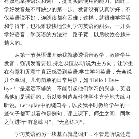
有效地掌握语法和词汇，提高实际使用的能力。因此，
学好发音是不可缺少的第一步。发音没有认真学好，不
仅英语说不好，连朗读都有困难；这样，就很难学得活
和学得牢，也很难较快地尝到学习英语的甜头。一开头
学好语音，学英语的方法对，路子宽，以后收效会越来
越大的。
从第一节英语课开始我就渗透语音教学，教给学生
发音，强调发音要领,持之以恒,以听说为主方向，让学生
在有意和无意中真正感受到英语.学生学习英语，光会说
几个单词、几句简单的日常用语，如“Hello！Bye-
bye！”是远远不够的，不能引起他们学习的兴趣，英语
离他们是遥远的，所以要创造条件使学生充分地去练习
听说。Let’splay中的绕口令，以及我平时教给学生的一
些句子都可以看作是例句，课上课下、师生之间、同学
之间进行“有意练习”、“无意练习”。
学习英语的另一块基石就是词汇，不管是听说还是