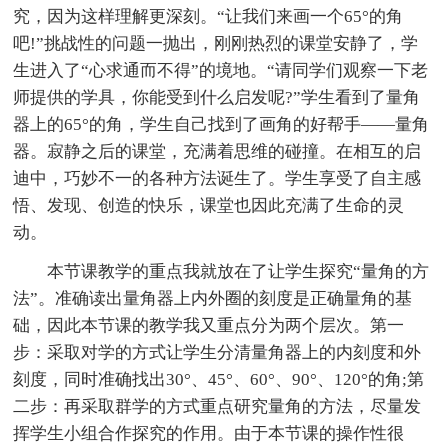
究，因为这样理解更深刻。“让我们来画一个65°的角
吧!”挑战性的问题一抛出，刚刚热烈的课堂安静了，学
生进入了“心求通而不得”的境地。“请同学们观察一下老
师提供的学具，你能受到什么启发呢?”学生看到了量角
器上的65°的角，学生自己找到了画角的好帮手——量角
器。寂静之后的课堂，充满着思维的碰撞。在相互的启
迪中，巧妙不一的各种方法诞生了。学生享受了自主感
悟、发现、创造的快乐，课堂也因此充满了生命的灵
动。
本节课教学的重点我就放在了让学生探究“量角的方
法”。准确读出量角器上内外圈的刻度是正确量角的基
础，因此本节课的教学我又重点分为两个层次。第一
步：采取对学的方式让学生分清量角器上的内刻度和外
刻度，同时准确找出30°、45°、60°、90°、120°的角;第
二步：再采取群学的方式重点研究量角的方法，尽量发
挥学生小组合作探究的作用。由于本节课的操作性很