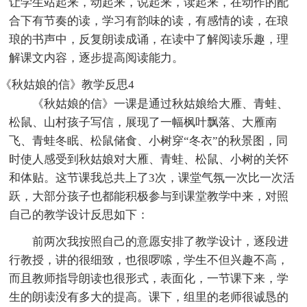
让学生站起来，动起来，说起来，读起来，在动作的配
合下有节奏的读，学习有韵味的读，有感情的读，在琅
琅的书声中，反复朗读成诵，在读中了解阅读乐趣，理
解课文内容，逐步提高阅读能力。
《秋姑娘的信》教学反思4
《秋姑娘的信》一课是通过秋姑娘给大雁、青蛙、
松鼠、山村孩子写信，展现了一幅枫叶飘落、大雁南
飞、青蛙冬眠、松鼠储食、小树穿“冬衣”的秋景图，同
时使人感受到秋姑娘对大雁、青蛙、松鼠、小树的关怀
和体贴。这节课我总共上了3次，课堂气氛一次比一次活
跃，大部分孩子也都能积极参与到课堂教学中来，对照
自己的教学设计反思如下：
前两次我按照自己的意愿安排了教学设计，逐段进
行教授，讲的很细致，也很啰嗦，学生不但兴趣不高，
而且教师指导朗读也很形式，表面化，一节课下来，学
生的朗读没有多大的提高。课下，组里的老师很诚恳的