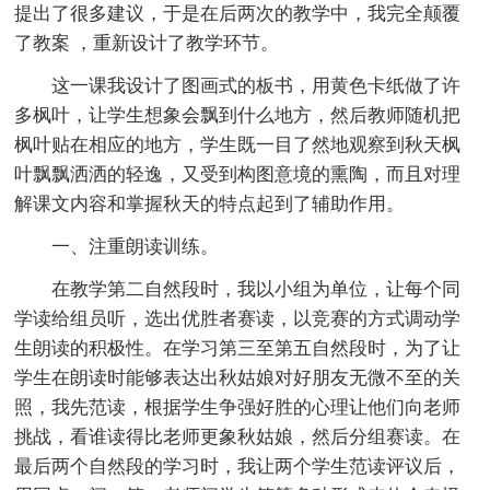
提出了很多建议，于是在后两次的教学中，我完全颠覆
了教案 ，重新设计了教学环节。
这一课我设计了图画式的板书，用黄色卡纸做了许
多枫叶，让学生想象会飘到什么地方，然后教师随机把
枫叶贴在相应的地方，学生既一目了然地观察到秋天枫
叶飘飘洒洒的轻逸，又受到构图意境的熏陶，而且对理
解课文内容和掌握秋天的特点起到了辅助作用。
一、注重朗读训练。
在教学第二自然段时，我以小组为单位，让每个同
学读给组员听，选出优胜者赛读，以竞赛的方式调动学
生朗读的积极性。在学习第三至第五自然段时，为了让
学生在朗读时能够表达出秋姑娘对好朋友无微不至的关
照，我先范读，根据学生争强好胜的心理让他们向老师
挑战，看谁读得比老师更象秋姑娘，然后分组赛读。在
最后两个自然段的学习时，我让两个学生范读评议后，