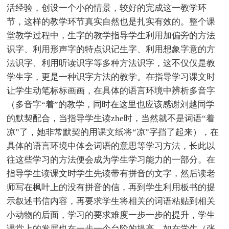
活经验，创设一个小的情景，较好的完成这一教学环
节，这样的教学环节真实自然也是扎实有效的。整个课
堂教学过程中，生字的教学指导学生利用加偏旁的方法
识字、利用形声字的特点识记生字、利用想象字意的方
法识字、利用听读识字等多种方法识字，这不仅仅是教
学生字，更是一种识字方法的教学。在指导学习课文时
让学生动笔标标画画，在具体的语言环境中辨析多音字
（多音字“着”的教学，同时在这里也应该感谢刘越同学
的默契配合，当指导学生读zhe时，当然就不是词语“着
凉”了，她非常默契的用课文纸将“凉”字挡了起来），在
具体的语言环境中体会词语的意思等学习方法，长此以
往这些学习的方法便会成为学生学习能力的一部分。在
指导学生读课文时学生先读带有拼音的文字，然后读老
师写在枫叶上的没有拼音的信，再到学生利用板书的提
示叙述书信内容，再要求学生将相关的词语粘贴到相关
小动物的后面，学习的要求难度一步一步的提升，学生
课堂上的发展也在一步一个台阶的提高。如在学生（张