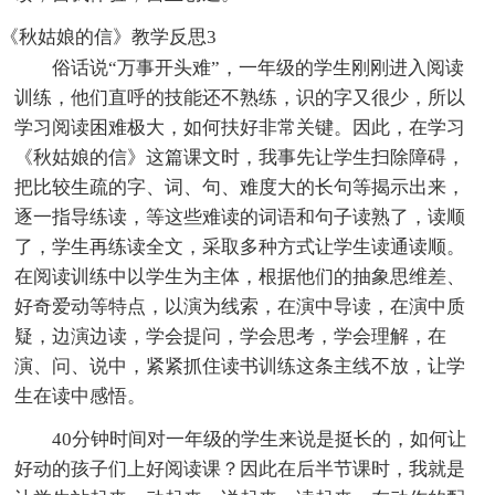
《秋姑娘的信》教学反思3
俗话说“万事开头难”，一年级的学生刚刚进入阅读
训练，他们直呼的技能还不熟练，识的字又很少，所以
学习阅读困难极大，如何扶好非常关键。因此，在学习
《秋姑娘的信》这篇课文时，我事先让学生扫除障碍，
把比较生疏的字、词、句、难度大的长句等揭示出来，
逐一指导练读，等这些难读的词语和句子读熟了，读顺
了，学生再练读全文，采取多种方式让学生读通读顺。
在阅读训练中以学生为主体，根据他们的抽象思维差、
好奇爱动等特点，以演为线索，在演中导读，在演中质
疑，边演边读，学会提问，学会思考，学会理解，在
演、问、说中，紧紧抓住读书训练这条主线不放，让学
生在读中感悟。
40分钟时间对一年级的学生来说是挺长的，如何让
好动的孩子们上好阅读课？因此在后半节课时，我就是