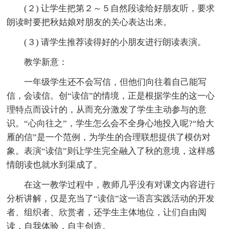
(２) 让学生把第２～５自然段读给好朋友听，要求
朗读时要把秋姑娘对朋友的关心表达出来。
(３) 请学生推荐读得好的小朋友进行朗读表演。
教学新意：
一年级学生还不会写信，但他们向往着自己能写
信，会读信。创“读信”的情境，正是根据学生的这一心
理特点而设计的，从而充分激发了学生主动参与的意
识。“心向往之”，学生怎么会不全身心地投入呢?“给大
雁的信”是一个范例，为学生的合理联想提供了模仿对
象。表演“读信”则让学生完全融入了秋的意境，这样感
情朗读也就水到渠成了。
在这一教学过程中，教师几乎没有对课文内容进行
分析讲解，仅是充当了“读信”这一语言实践活动的开发
者、组织者、欣赏者，还学生主体地位，让们自由阅
读，自我体验，自主创造。