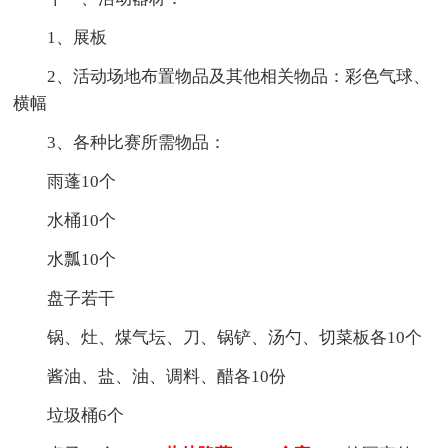
1、展板
2、活动场地布置物品及其他相关物品：彩色气球、
横幅
3、各种比赛所需物品：
雨蓬10个
水桶10个
水瓢10个
盘子若干
锅、灶、煤气坛、刀、锅铲、汤勺、切菜板各10个
酱油、盐、油、调料、醋各10份
垃圾桶6个