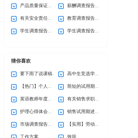
产品质量保证承诺书锦集5篇
薪酬调查报告15篇
有关安全责任承诺书
教育调查报告(15篇)
学生调查报告(汇编15篇)
学生调查报告(合集15篇)
猜你喜欢
要下雨了说课稿
高中生竞选学习委员演讲稿
【热门】个人辞职申请书
简短的试用期辞职报告3篇
英语教师年度述职报告
有关销售求职信集合九篇
护理心得体会（通用5篇）
销售试用期述职报告
市场调查报告通用15篇
【实用】劳动合同模板锦集六篇
工作方案
致辞