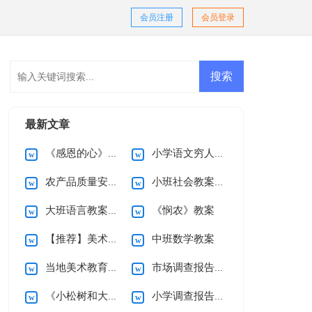
会员注册
会员登录
最新文章
《感恩的心》读后感
小学语文穷人教案
农产品质量安全承诺书模板汇总六篇
小班社会教案3篇
大班语言教案小青蛙反思
《悯农》教案
【推荐】美术教案模板合集10篇
中班数学教案
当地美术教育教学情况现状调查报告
市场调查报告(合集15篇)
《小松树和大松树》教案
小学调查报告(15篇)