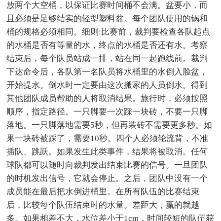
放两个大空桶，以保证比赛时间桶不会满。盆要小，而
且必须是足够结实的轻型塑料盆。每个团队使用的锅和
桶的规格必须相同。细则:比赛前，裁判要检查各队起点
的水桶是否有等量的水，终点的水桶是否还有水。考察
结束后，每个队员站成一排，站在同一起跑线前。裁判
下达命令后，各队第一名队员将水桶里的水倒入脸盆，
开始提水。倒水时一定要由这次搬家的人员倒水。得到
其他团队成员帮助的人将取消结果。旅行时，必须按照
顺序，指定路径。一只脚要一次踩一块砖，不要一只脚
落地。一只脚落地需要5秒，但再装砖不需要更多秒。如
果一块砖被踩了，需要10秒。四个人必须轮流背，不准
插队、跳跃。如果发生此类事件，结果将被取消。任何
球队都可以随时向裁判发出结束比赛的信号。一旦团队
的时机发出信号，它就会停止。之后，团队中没有一个
成员能在最后把水倒进桶里。在所有队伍的比赛结束
后，比较每个队伍结束时的水量。差距大，赢的就越
多。如果相差不大，水位差小于1cm，时间较短的队伍获