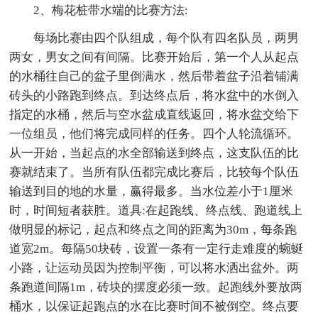
2、梅花桩带水端的比赛方法:
每场比赛由四个队组成，每个队有四名队员，两男
两女，男女之间有间隔。比赛开始后，第一个人从起点
的水桶往自己的盆子里倒满水，然后带着盆子沿着铺满
砖头的小路跑到终点。到达终点后，将水盆中的水倒入
指定的水桶，然后与空水盆成直线返回，将水盆交给下
一位组员，他们将完成同样的任务。四个人轮流循环。
从一开始，当起点的水全部输送到终点，这支队伍的比
赛就结束了。当所有队伍都完成比赛后，比较每个队伍
输送到目的地的水量，赢得最多。当水位差小于1厘米
时，时间短者获胜。道具:在起跑线、终点线、跑道线上
做明显的标记，起点和终点之间的距离为30m，每条跑
道宽2m。每隔50块砖，设置一条有一定行走难度的蜿蜒
小路，让运动员因为控制平衡，可以将水洒出盆外。两
条跑道间隔1m，砖块的摆度必须一致。起跑线外要放两
桶水，以保证起跑点的水在比赛时间不被倒空。终点要