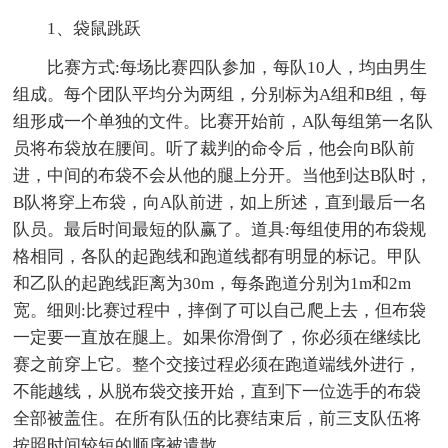
1、袋鼠跳跃
比赛方式:每场比赛四队参加，每队10人，均由男生
组成。每个团队平均分为两组，分别标为A组和B组，每
组形成一个单独的文件。比赛开始前，A队每组第一名队
员将布袋放在腰间。听了裁判的命令后，他会向B队前
进，中间的布袋不会从他的腿上分开。当他到达B队时，
B队将穿上布袋，向A队前进，如上所述，直到最后一名
队员。最后时间最短的队赢了。道具:每组使用的布袋规
格相同，各队的起跑线和跑道线都有明显的标记。甲队
和乙队的起跑线距离为30m，每条跑道分别为1m和2m
宽。细则:比赛过程中，摔倒了可以自己爬上去，但布袋
一定要一直放在腿上。如果你滑倒了，你必须在继续比
赛之前穿上它。整个交接过程必须在跑道端线外进行，
不能越线，从脱布袋交接开始，直到下一位选手的布袋
全部被盖住。在所有队伍的比赛结束后，前三支队伍将
按照时间较短的顺序被遣散。