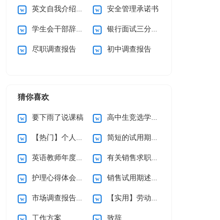
英文自我介绍(汇编15篇)
安全管理承诺书
学生会干部辞职信
银行面试三分钟自我介绍
尽职调查报告
初中调查报告
猜你喜欢
要下雨了说课稿
高中生竞选学习委员演讲稿
【热门】个人辞职申请书
简短的试用期辞职报告3篇
英语教师年度述职报告
有关销售求职信集合九篇
护理心得体会（通用5篇）
销售试用期述职报告
市场调查报告通用15篇
【实用】劳动合同模板锦集六篇
工作方案
致辞