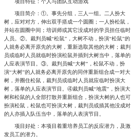
项目特征：个人与团队互动游戏
项目简介：①。事先分组，三人一组。二人扮大
树，应对对方，伸出双手搭成一个圆圈；一人扮松鼠，
并站在圆圈中间；培训师或其它没成对的学员担任临时
人员。②。裁判员喊“松鼠”，大树不动，扮演“松鼠”的
人就务必离开原先的大树，重新选取其他的大树；裁判
员或临时人员就临时扮演松鼠并插到大树当中，落单的
人应表演节目。③。裁判员喊“大树”，松鼠不动，扮
演“大树”的人就务必离开原先的同伴重新组合成一对大
树，并圈住松鼠，裁判员或临时人员就应临时扮演大
树，落单的人应表演节目。④裁判员喊“地震”，扮演大
树和松鼠的人全部打散并重新组合，扮演大树的人也可
扮演松鼠，松鼠也可扮演大树，裁判员或插其他没成对
的人亦插入队伍当中，落单的人表演节目。
项目好处：本项目着重培养员工的反应潜力，及激
发员工的潜力。