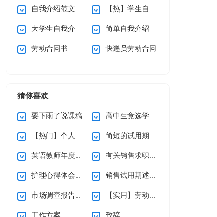
自我介绍范文合集15篇
【热】学生自我介绍
大学生自我介绍15篇
简单自我介绍15篇
劳动合同书
快递员劳动合同
猜你喜欢
要下雨了说课稿
高中生竞选学习委员演讲稿
【热门】个人辞职申请书
简短的试用期辞职报告3篇
英语教师年度述职报告
有关销售求职信集合九篇
护理心得体会（通用5篇）
销售试用期述职报告
市场调查报告通用15篇
【实用】劳动合同模板锦集六篇
工作方案
致辞