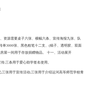
念
十、资源需要桌子六张、横幅六条、宣传海报九张、队
单3000张、黑色粗笔十二支、(稿子、透明胶、双面
房屋一间用于存放捐赠物品。 十一、活动展开
传;三条用于爱心助学签名使用。
;三张用于宣传活动;三张用于介绍运河高等师范学校青
。