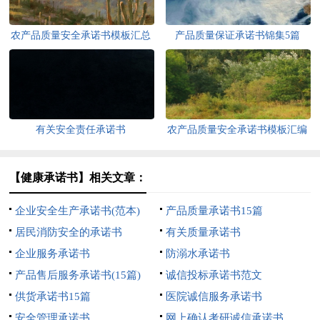
农产品质量安全承诺书模板汇总
产品质量保证承诺书锦集5篇
六篇
有关安全责任承诺书
农产品质量安全承诺书模板汇编
九篇
【健康承诺书】相关文章：
企业安全生产承诺书(范本)
产品质量承诺书15篇
居民消防安全的承诺书
有关质量承诺书
企业服务承诺书
防溺水承诺书
产品售后服务承诺书(15篇)
诚信投标承诺书范文
供货承诺书15篇
医院诚信服务承诺书
安全管理承诺书
网上确认考研诚信承诺书