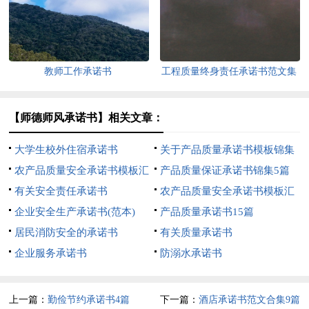
篇
教师工作承诺书
工程质量终身责任承诺书范文集
锦八篇
【师德师风承诺书】相关文章：
大学生校外住宿承诺书
关于产品质量承诺书模板锦集
农产品质量安全承诺书模板汇
5篇
产品质量保证承诺书锦集5篇
总六篇
有关安全责任承诺书
农产品质量安全承诺书模板汇
企业安全生产承诺书(范本)
编九篇
产品质量承诺书15篇
居民消防安全的承诺书
有关质量承诺书
企业服务承诺书
防溺水承诺书
上一篇：
勤俭节约承诺书4篇
下一篇：
酒店承诺书范文合集9篇