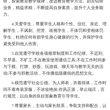
研，探索教育教学规律，改进教育教学方法。刻苦钻研
业务，精益求精，不断提高自身素质，提升个人业务能
力。
4.关爱学生，尊重学生人格和个性。信任、亲近、理
解学生，不讽刺、挖苦、歧视学生，不体罚和变相体罚
学生，杜绝任何有损学生身心健康的行为，并保护学生
避免受到他人伤害。
5.自觉遵守学校各项规章制度和工作纪律。不迟到、
不早退、不旷工;不在教室使用通信工具;不在工作时间参
与下棋、打牌、炒股、玩游戏、聊天等与教学无关的活
动;不参与邪教活动，不传播低级庸俗的思想文化。
6.模范遵守社会公德。为人师表，衣着得体，工作时
间不着奇装异服，不浓妆艳抹;作风正派，举止端庄，言
行规范，以自身的良好形象教育引导学生。
7.尊重家长，主动与家长联系，争取支持和配合，认