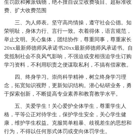
生罚款和摊派钱物，绝不擅自设立收费项目、超标准收
费、扩大收费范围
三、为人师表。坚守高尚情操，遵守社会公德。知
荣明耻，身体力行、言行一致。衣着得体，语言规范，
举止文明。关心集体，团结协作，尊重同事，尊重家长
20xx最新师德师风承诺书20xx最新师德师风承诺书。自
觉抵制社会不良风气影响，不强迫或变相强迫学生订购
学习资料，不利用职责之便谋取私利，不搞有偿家教。
四、终身学习。崇尚科学精神，树立终身学习理
念，拓宽知识视野，更新知识结构。潜心钻研业务，勇
于探索创新，不断提高专业素养和教育教学水平。
五、关爱学生！关心爱护全体学生，尊重学生人
格，平等公正对待学生，保护学生安全，关心学生健
康，维护学生权益。克服简单粗暴、歧视差生的思想和
行为，不得以任何形式体罚或变向体罚学生。