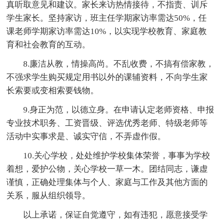
真听取意见和建议。家长来访热情接待，不指责、训斥
学生家长。坚持家访，班主任学期家访率需达50%，任
课老师学期家访率需达10%，以实现学校教育、家庭教
育和社会教育的互动。
8.廉洁从教，情操高尚。不乱收费，不搞有偿家教，
不强求学生购买规定用书以外的课辅资料，不向学生家
长索要或变相索要钱物。
9.身正为范，以德立身。在申请认定老师资格、申报
专业技术职务、工资晋级、评选优秀老师、特级老师等
活动中实事求是、诚实守信，不弄虚作假。
10.关心学校，处处维护学校集体荣誉，事事为学校
着想，爱护公物，关心学校一草一木。团结同志，谦虚
谨慎，正确处理集体与个人、家庭与工作及其他方面的
关系，服从组织领导。
以上承诺，保证自觉遵守，如有违犯，愿意接受学