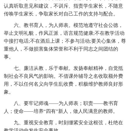
认真听取意见和建议，不训斥、指责学生家长，不随意
传唤学生家长，争取家长对自己工作的支持与配合。
六、教书育人，为人师表。模范地遵守社会公德，
举止文明礼貌，作风正派，语言规范健康;不在教学活动
中接打电话;不在酒后上课；不参与活动;要关心集体，尊
重他人，不做损害集体荣誉和不利于同志之间团结的
事。
七、廉洁从教，乐于奉献。发扬奉献精神，自觉抵
制社会不良风气的影响。不借课外辅导之名收取额外费
用，不以任何名义向学生乱收费，积极维护教师良好形
象。
八、要牢记师魂——为人师表；职责——教书育
人；使命——培养“四有”新人，做人民满意的教师。
九、重视安全教育，时刻绷紧安全这根弦，杜绝在
教学活动中发生安全事故。