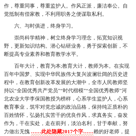
作，尊重同事，尊重监护人。作风正派，廉洁奉公。自
觉抵制有偿家教，不利用职务之便谋取私利。
六、与时俱进，终身学习。
崇尚科学精神，树立终身学习理念，拓宽知识视
野，更新知识结构。潜心钻研业务，勇于探索创新，不
断提高专业素养和教育教学水平。
百年大计，教育为本;教育大计，教师为本。在实现
百年中国梦、实现中华民族伟大复兴波澜壮阔的历史进
程中，在教育创新改革发展的大潮中，全市人民教师坚
持以“全国优秀共产党员”“时代楷模”“全国优秀教师”河
北农业大学李保国教授为榜样，心系学生监护人，心系
教育事业，筑牢对党忠诚的政治品格，保持纯正质朴的
百姓情怀，弘扬扎实苦干的优良作风，求真务实，奋发
作为，干在实处，走在前列，淡泊名利，甘于奉献，努
力做出无愧
……此处隐藏2017个字……
赖的好老师，提