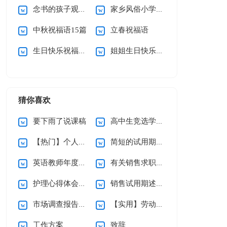
念书的孩子观后感
家乡风俗小学作文
中秋祝福语15篇
立春祝福语
生日快乐祝福语15篇
姐姐生日快乐祝福语
猜你喜欢
要下雨了说课稿
高中生竞选学习委员演讲稿
【热门】个人辞职申请书
简短的试用期辞职报告3篇
英语教师年度述职报告
有关销售求职信集合九篇
护理心得体会（通用5篇）
销售试用期述职报告
市场调查报告通用15篇
【实用】劳动合同模板锦集六篇
工作方案
致辞