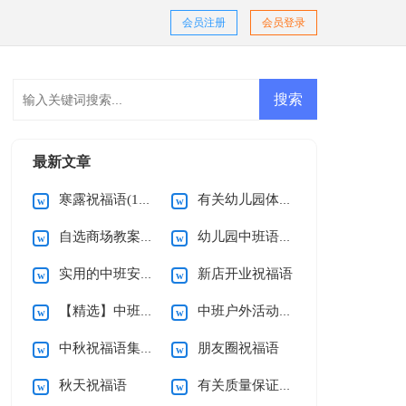
会员注册
会员登录
最新文章
寒露祝福语(15篇)
有关幼儿园体育活动教案范文
自选商场教案汇总十篇
幼儿园中班语言教案15篇
实用的中班安全教案模板汇总8篇
新店开业祝福语
【精选】中班户外活动教案四篇
中班户外活动教案优秀
中秋祝福语集合15篇
朋友圈祝福语
秋天祝福语
有关质量保证承诺书范文集合七篇