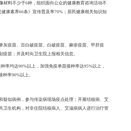
音像材料不少于6种，组织面向公众的健康教育咨询活动不
民健康素养66条》宣传普及率70%；居民健康相关知识知
脊灰疫苗、百白破疫苗、白破疫苗、麻疹疫苗、甲肝疫
划疫苗；并及时向卫生院上报相关信息。
种率均达90%以上，加强免疫单苗接种率达95%以上，
接种率90%以上。
和疑似病例，参与传染病现场疫点处理；开展结核病、艾
共卫生机构，对非住院结核病人、艾滋病病人进行治疗管