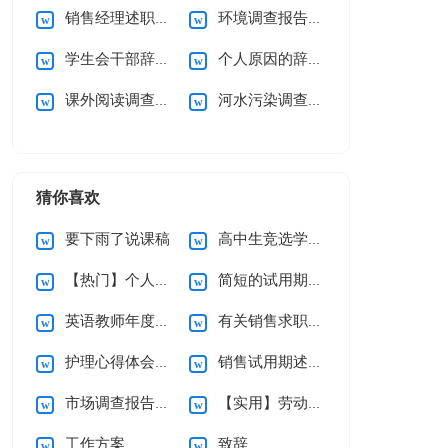
销售经理述职报告
环境调查报告(通用15篇)
学生会干部辞职申请书
个人原因的辞职信
课外阅读调查报告15篇
河水污染调查报告
猜你喜欢
要下雨了说课稿
高中生竞选学习委员演讲稿
【热门】个人辞职申请书
简短的试用期辞职报告3篇
英语教师年度述职报告
有关销售求职信集合九篇
护理心得体会（通用5篇）
销售试用期述职报告
市场调查报告通用15篇
【实用】劳动合同模板锦集六篇
工作方案
致辞