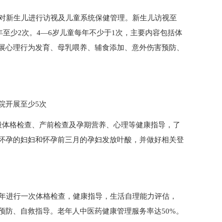
院对新生儿进行访视及儿童系统保健管理。新生儿访视至
年至少2次。4—6岁儿童每年不少于1次，主要内容包括体
展心理行为发育、母乳喂养、辅食添加、意外伤害预防、
院开展至少5次
般体格检查、产前检查及孕期营养、心理等健康指导，了
怀孕的妇妇和怀孕前三月的孕妇发放叶酸，并做好相关登
每年进行一次体格检查，健康指导，生活自理能力评估，
预防、自救指导。老年人中医药健康管理服务率达50%。