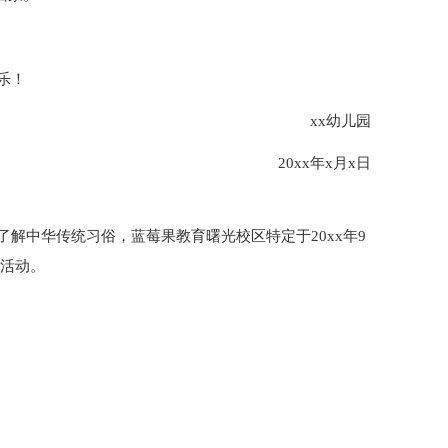
乐！
xx幼儿园
20xx年x月x日
解中华传统习俗，蓝莓果教育曙光校区特定于20xx年9
子活动。