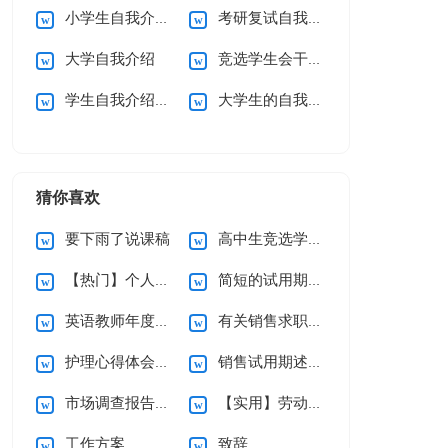
小学生自我介绍15篇
考研复试自我介绍
大学自我介绍
竞选学生会干部自我介绍
学生自我介绍【荐】
大学生的自我介绍
猜你喜欢
要下雨了说课稿
高中生竞选学习委员演讲稿
【热门】个人辞职申请书
简短的试用期辞职报告3篇
英语教师年度述职报告
有关销售求职信集合九篇
护理心得体会（通用5篇）
销售试用期述职报告
市场调查报告通用15篇
【实用】劳动合同模板锦集六篇
工作方案
致辞