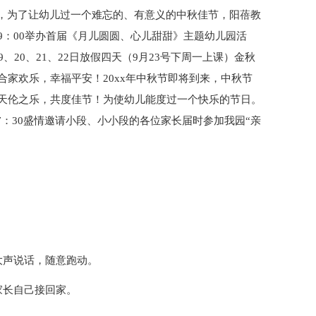
际，为了让幼儿过一个难忘的、有意义的中秋佳节，阳蓓教
午9：00举办首届《月儿圆圆、心儿甜甜》主题幼儿园活
20、21、22日放假四天（9月23号下周一上课）金秋
家欢乐，幸福平安！20xx年中秋节即将到来，中秋节
天伦之乐，共度佳节！为使幼儿能度过一个快乐的节日。
—17：30盛情邀请小段、小小段的各位家长届时参加我园“亲
大声说话，随意跑动。
家长自己接回家。