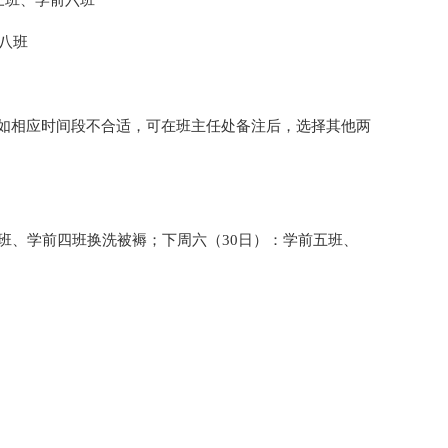
前三班、学前六班
前八班
如相应时间段不合适，可在班主任处备注后，选择其他两
班、学前四班换洗被褥；下周六（30日）：学前五班、