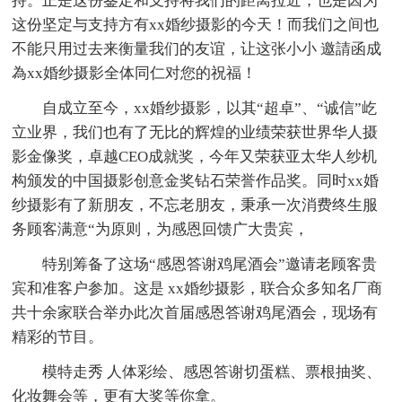
持。正是这份鉴定和支持将我们的距离拉近，也是因为
这份坚定与支持方有xx婚纱摄影的今天！而我们之间也
不能只用过去来衡量我们的友谊，让这张小小 邀請函成
為xx婚纱摄影全体同仁对您的祝福！
自成立至今，xx婚纱摄影，以其“超卓”、“诚信”屹
立业界，我们也有了无比的辉煌的业绩荣获世界华人摄
影金像奖，卓越CEO成就奖，今年又荣获亚太华人纱机
构颁发的中国摄影创意金奖钻石荣誉作品奖。同时xx婚
纱摄影有了新朋友，不忘老朋友，秉承一次消费终生服
务顾客满意“为原则，为感恩回馈广大贵宾，
特别筹备了这场“感恩答谢鸡尾酒会”邀请老顾客贵
宾和准客户参加。这是 xx婚纱摄影，联合众多知名厂商
共十余家联合举办此次首届感恩答谢鸡尾酒会，现场有
精彩的节目。
模特走秀 人体彩绘、感恩答谢切蛋糕、票根抽奖、
化妆舞会等，更有大奖等你拿。