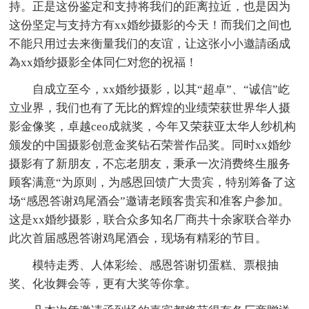
持。正是这份鉴定和支持将我们的距离拉近，也是因为
这份坚定与支持方有xx婚纱摄影的今天！而我们之间也
不能只用过去来衡量我们的友谊，让这张小小邀請函成
為xx婚纱摄影全体同仁对您的祝福！
自成立至今，xx婚纱摄影，以其“超卓”、“诚信”屹
立业界，我们也有了无比的辉煌的业绩荣获世界华人摄
影金像奖，卓越ceo成就奖，今年又荣获亚太华人纱机构
颁发的中国摄影创意金奖钻石荣誉作品奖。同时xx婚纱
摄影有了新朋友，不忘老朋友，秉承一次消费终生服务
顾客满意“为原则，为感恩回馈广大贵宾，特别筹备了这
场“感恩答谢鸡尾酒会”邀请老顾客贵宾和准客户参加。
这是xx婚纱摄影，联合众多知名厂商共十余家联合举办
此次首届感恩答谢鸡尾酒会，现场有精彩的节目。
模特走秀、人体彩绘、感恩答谢切蛋糕、票根抽
奖、化妆舞会等，更有大奖等你拿。