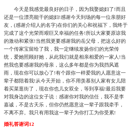
今天是我感觉最良好的日子，因为我娶媳妇了!而且
还是一位漂亮能干的媳妇!感谢今天到场的每一位亲朋好
友，(感谢介绍人的名字)在你们的关心和祝福下，我终于
完成了这个光荣而艰巨又幸福的任务!所以大家要原谅我
的激动和紧张!当然我更要感谢我的岳父母，把这么好的
一个传家宝留给了我，我一定继续发扬你们的光荣传
统，爱她照顾好她，从此我们就是相亲相爱的一家人!当
然我也要感谢我的母亲，这么多年都是你为我挡风遮
雨，现在你可以放心了!有个跟你一样爱我的人愿意这一
辈子都陪着我!从今天开始，你不用羡慕别人家有女儿陪
着买菜逛街了，现在你也儿女双全，等到享福!最后我要
对我身边的这位女子说：感谢你对我的信任，我不是李
嘉诚，不是古天乐，但你仍然愿意这一辈子跟我牵手，
不离不弃。我只有用我这一辈子为你打工为你受累!
婚礼答谢词12