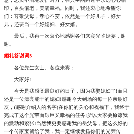
意，忠贞不渝地爱护对方，在人生的路途中永远心心相
印，百头偕老，美满幸福。同时，我还衷心地希望你
们：尊敬父母，孝心不变，依然是一个好儿子，好女
儿，还要当一个好媳妇、好女婿。
最后，我再一次衷心地感谢各们来宾光临婚宴，谢
谢。
婚礼答谢词5
各位先生女士、各位来宾：
大家好!
今天是我感觉最良好的日子，因为我娶媳妇了!而且
还是一位漂亮能干的媳妇!感谢今天到场的每一位亲朋好
友，(感谢介绍人的名字)在你们的关心和祝福下，我终于
完成了这个光荣而艰巨又幸福的任务!所以大家要原谅我
的激动和紧张!当然我更要感谢我的岳父母，把这么好的
一个传家宝留给了我，我一定继续发扬你们的光荣传