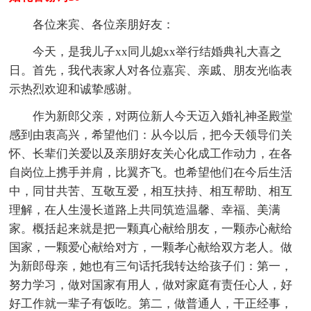
各位来宾、各位亲朋好友：
今天，是我儿子xx同儿媳xx举行结婚典礼大喜之
日。首先，我代表家人对各位嘉宾、亲戚、朋友光临表
示热烈欢迎和诚挚感谢。
作为新郎父亲，对两位新人今天迈入婚礼神圣殿堂
感到由衷高兴，希望他们：从今以后，把今天领导们关
怀、长辈们关爱以及亲朋好友关心化成工作动力，在各
自岗位上携手并肩，比翼齐飞。也希望他们在今后生活
中，同甘共苦、互敬互爱，相互扶持、相互帮助、相互
理解，在人生漫长道路上共同筑造温馨、幸福、美满
家。概括起来就是把一颗真心献给朋友，一颗赤心献给
国家，一颗爱心献给对方，一颗孝心献给双方老人。做
为新郎母亲，她也有三句话托我转达给孩子们：第一，
努力学习，做对国家有用人，做对家庭有责任心人，好
好工作就一辈子有饭吃。第二，做普通人，干正经事，