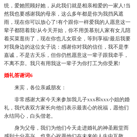
统，爱她照顾好她，从此我们就是相亲相爱的一家人!当
然我也要感谢我的母亲，这么多年都是你为我挡风遮
雨，现在你可以放心了!有个跟你一样爱我的人愿意这一
辈子都陪着我!从今天开始，你不用羡慕别人家有女儿陪
着买菜逛街了，现在你也儿女双全，等到享福!最后我要
对我身边的这位女子说：感谢你对我的信任，我不是李
嘉诚，不是古天乐，但你仍然愿意这一辈子跟我牵手，
不离不弃。我只有用我这一辈子为你打工为你受累!
婚礼答谢词6
来宾，各位亲戚朋友：
非常感谢大家今天来参加我儿子xxx和xxx小姐的婚
礼，我代表双方家长向他们表示最衷心的祝福，愿他们
永结同心，白头偕老。
身为父母，我们为他们今天走进婚礼的神圣殿堂而
感到十分高兴，也衷心祝愿他们在未来的人生中互敬、