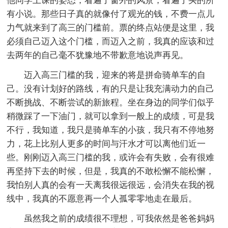
他同学上课的姿态，看遍了窗外的风景，看遍了买的所
有小说。那些日子真的就像付了观光的钱，不费一点儿
力气就来到了高三的门槛前。票的终点站便是这里，我
必须自己迈入这个门槛，而迈入之前，我真的应该和过
去两年的自己毫不犹豫地不带歉意地说声再见。
迈入高三门槛的我，迎来的将是拼命骑单车的自
己。没有计划好的路线，有的只是让我充满动力的自己
不断挑战、不断尝试的新旅程。坐在身边的同学们似乎
稍微踩了一下油门，就可以拿到一般上的成绩，可是我
不行，我知道，我只是骑单车的小孩，我只有不停地努
力，花上比别人更多的时间与汗水才可以离他们近一
些。刚刚迈入高三门槛的我，或许会有失败，会有很难
再坚持下去的时候，但是，我真的不敢松懈不能松懈，
我怕别人真的会有一天离我很远很远，会消失在我的视
线中，我真的不愿意再一个人孤零零地走在最后。
虽然我之前的成绩很不理想，可我依然是爸爸妈妈