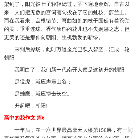
架到了，阳光被叶子轻轻滤过，洒下遍地金辉。自古以
来，人们把无数的宫词丽句投在了它的虬枝、萝兰上。
而在我看来，盘根错节、弯曲如虬的枝干固然有着苍劲
的美，垂垂连珠、香气馥郁的花儿也不失婀娜之态，但
更美的还是那伸向朝阳、生机勃发的新绿。
来到后操场，此时万道金光已跃入碧空，汇成一轮
朝阳。
我明白了，我们新一代南开人便是这初升的朝阳。
是猛虎，就应声震山谷；
是雄鹰，就应搏击长空。
升起吧，朝阳!
高中的我作文 篇6
十年后，在一座世界最高摩天大楼第158层，有一间