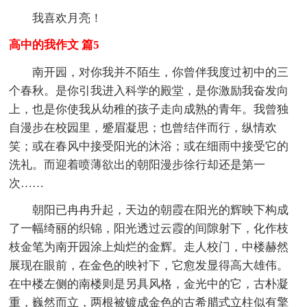
我喜欢月亮！
高中的我作文 篇5
南开园，对你我并不陌生，你曾伴我度过初中的三
个春秋。是你引我进入科学的殿堂，是你激励我奋发向
上，也是你使我从幼稚的孩子走向成熟的青年。我曾独
自漫步在校园里，蹙眉凝思；也曾结伴而行，纵情欢
笑；或在春风中接受阳光的沐浴；或在细雨中接受它的
洗礼。而迎着喷薄欲出的朝阳漫步徐行却还是第一
次……
朝阳已冉冉升起，天边的朝霞在阳光的辉映下构成
了一幅绮丽的织锦，阳光透过云霞的间隙射下，化作枝
枝金笔为南开园涂上灿烂的金辉。走人校门，中楼赫然
展现在眼前，在金色的映衬下，它愈发显得高大雄伟。
在中楼左侧的南楼则是另具风格，金光中的它，古朴凝
重，巍然而立，两根被镀成金色的古希腊式立柱似有擎