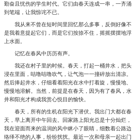
勤奋且忧伤的学生时代。它们由春天连成一串，一齐涌
到笔端，让我惊诧不已。
我从来不曾在短时间里回忆那么多事，反倒好像不
是我着意提起它们，而是它们按捺不住，摇摇摆摆地浮
上水面。
记忆在春风中历历有声。
我还在村子里的时候。春天，打起一桶井水，把头
浸在里面，咕噜咕噜吹气，让气泡一一撞碎放出清凉。
然后捧起井水，仔细看着阳光在水中打着旋，慢慢地、
慢慢地溶解。当然，前提是在春天，因为有了春风，水
井和阳光才构成我赏心悦目的愉快。
春天，所有的生机在阳光下潜伏。我出门大都在春
天，早上离开中午回去。回家路上阳光总是十分灿烂，
我在迎面而来的温润的风中眯小了眼睛，细数着公路边
络绎不绝的人事，纷纷扰扰。最近一次和母亲一起出门