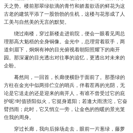
天之势。楼前那翠绿欲滴的青竹和娇羞欲语的鲜花为这
古老的建筑平添了一股勃勃的生机，这楼与花形成了人
工美与自然美的无言的默契。
绕过南楼，穿过新楼走进前院，便会一眼看见周总
理那高大魁梧的全身铜像。金光中，总理背着双手，两
道剑眉下，炯炯有神的目光俯视着朝阳照耀下的南开
园。那深邃的目光透出对往事的追忆，更透出对未来的
企盼。
蓦然间，一回首，长廊便横卧于面前了。那墨绿的
方柱在金光中似两排伫立的哨兵，伴着茬再的光阴，无
论是它送走的还是迎来的南开人，有谁不曾受过它的庇
护呢?时值骄阳似火，它挺身遮阳；若逢大雨滂沱，它奋
臂挡雨；此时，它又悄立一旁，让金色的煦暖的景光笼
住我的周身。
穿过长廊，我向后操场走去，眼前一片葱绿，藤萝