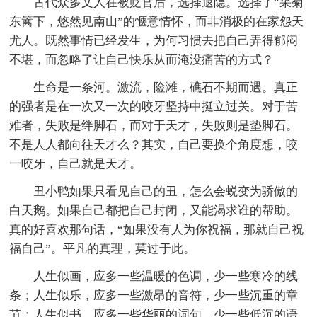
古代众多文人在被贬官后，选择退隐。选择了“采菊
东篱下，悠然见南山”的惬意情怀，而非消极的在家怨天
尤人。既然事情已经发生，为何习惯去把自己弄得郁闷
不堪，而忽略了让自己快乐从而淹没痛苦的方式？
生命是一条河。激流，险滩，礁石不期而遇。真正
的强者是在一次又一次的咬牙坚持中挺立过关。对于苦
难者，失败是绊脚石，而对于天才，失败则是垫脚石。
不是人人都向往天才么？其实，自己要换个角度想，咬
一咬牙，自己就是天才。
丑小鸭如果只看见自己的丑，怎么会蜕变为骄傲的
白天鹅。如果自己都把自己封闭，又能渴求谁的帮助。
真的好喜欢那句话，“如果没有人为你祝福，那就自己祝
福自己”。平凡的真理，莫过于此。
人生似画，应多一些温暖的色调，少一些寒冷的线
条；人生似乐，应多一些激昂的音符，少一些沉重的章
节；人生似书，应多一些华丽的词句，少一些低沉的语