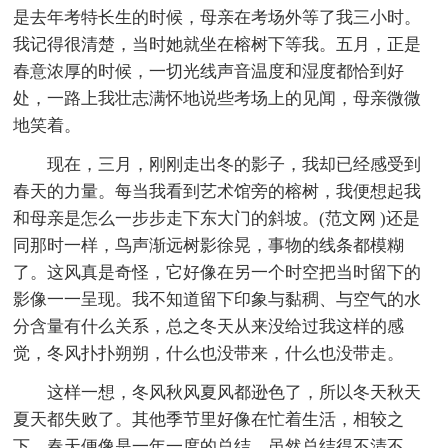
是去年考特长生的时候，母亲在考场外等了我三小时。
我记得很清楚，当时她就坐在榕树下等我。五月，正是
春意浓厚的时候，一切光线声音温度和湿度都恰到好
处，一路上我壮志满怀地说些考场上的见闻，母亲微微
地笑着。
现在，三月，刚刚走出冬的影子，我却已经感受到
春天的力量。每当我看到艺术馆旁的榕树，我便想起我
和母亲是怎么一步步走下东大门的斜坡。(范文网 )还是
同那时一样，鸟声渐远树影徐晃，事物的线条都模糊
了。这风真是奇怪，它好像在另一个时空把当时留下的
影像一一呈现。我不知道留下印象与黏稠、与空气的水
分含量有什么关系，总之冬天从来没给过我这样的感
觉，冬风扑扑朔朔，什么也没带来，什么也没带走。
这样一想，冬风秋风夏风都逊色了，所以冬天秋天
夏天都失败了。其他季节里好像在忙着生活，相较之
下，春天便像是一年一度的总结，虽然总结得不清不