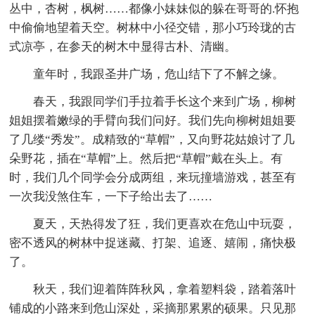
丛中，杏树，枫树……都像小妹妹似的躲在哥哥的.怀抱
中偷偷地望着天空。树林中小径交错，那小巧玲珑的古
式凉亭，在参天的树木中显得古朴、清幽。
童年时，我跟圣井广场，危山结下了不解之缘。
春天，我跟同学们手拉着手长这个来到广场，柳树
姐姐摆着嫩绿的手臂向我们问好。我们先向柳树姐姐要
了几缕“秀发”。成精致的“草帽”，又向野花姑娘讨了几
朵野花，插在“草帽”上。然后把“草帽”戴在头上。有
时，我们几个同学会分成两组，来玩撞墙游戏，甚至有
一次我没煞住车，一下子给出去了……
夏天，天热得发了狂，我们更喜欢在危山中玩耍，
密不透风的树林中捉迷藏、打架、追逐、嬉闹，痛快极
了。
秋天，我们迎着阵阵秋风，拿着塑料袋，踏着落叶
铺成的小路来到危山深处，采摘那累累的硕果。只见那