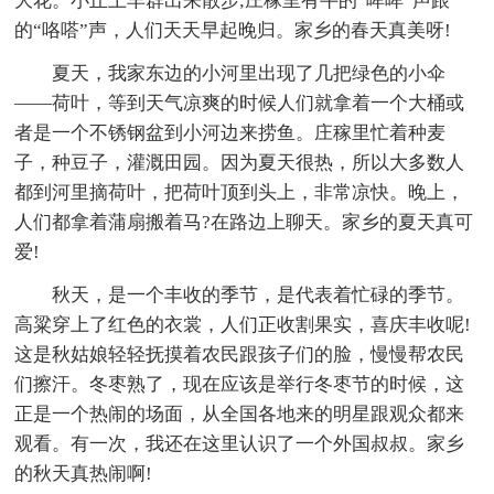
大花。小丘上羊群出来散步;庄稼里有牛的“哞哞”声跟
的“咯嗒”声，人们天天早起晚归。家乡的春天真美呀!
夏天，我家东边的小河里出现了几把绿色的小伞
——荷叶，等到天气凉爽的时候人们就拿着一个大桶或
者是一个不锈钢盆到小河边来捞鱼。庄稼里忙着种麦
子，种豆子，灌溉田园。因为夏天很热，所以大多数人
都到河里摘荷叶，把荷叶顶到头上，非常凉快。晚上，
人们都拿着蒲扇搬着马?在路边上聊天。家乡的夏天真可
爱!
秋天，是一个丰收的季节，是代表着忙碌的季节。
高粱穿上了红色的衣裳，人们正收割果实，喜庆丰收呢!
这是秋姑娘轻轻抚摸着农民跟孩子们的脸，慢慢帮农民
们擦汗。冬枣熟了，现在应该是举行冬枣节的时候，这
正是一个热闹的场面，从全国各地来的明星跟观众都来
观看。有一次，我还在这里认识了一个外国叔叔。家乡
的秋天真热闹啊!