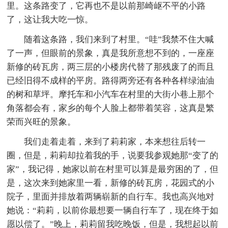
里。这条路变了，它再也不是以前那崎岖不平的小路
了，这让我大吃一惊。
随着这条路，我们来到了村里。“哇”我禁不住大喊
了一声，但眼前的景象，真是我所意想不到的，一座座
新修的砖瓦房，两三层的小楼房代替了那残废了的而且
已经旧得不成样的平房。路得两旁还有各种各样绿油油
的树和草坪。摩托车和小汽车在村里的大街小巷上那个
角落都会有，家乡的每个人脸上都带着笑容，这真是繁
荣而兴旺的景象。
我们走着走着，来到了莉莉家，本来想往后转一
圈，但是，莉莉却拉着我的手，说要我参观她那“变了的
家”，我记得，她家以前在村里可以算是最穷困的了，但
是，这次来到她家里一看，新修的砖瓦房，花园式的小
院子，里面并排放着两辆崭新的自行车。我也高兴地对
她说：“莉莉，以前你最想要一辆自行车了，现在终于如
愿以偿了。”晚上，莉莉留我吃晚饭，但是，我想起以前