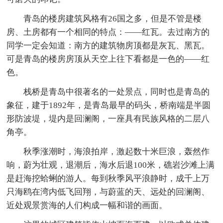
青岛的楼房建筑风格有26国之多，但是不管是楼
房、土房都有一个相同的特点：——红瓦。去过南方的
同学一定会知道：南方的建筑物房顶都是灰瓦、黑瓦。
可是青岛的楼房房顶从天空上往下看都是一色的——红
色。
栈桥是青岛中很著名的一处景点，同时也是青岛的
象征，建于1892年，是青岛最早的码头，桥南端是半圆
形防波堤，堤内是回澜阁，一座具有民族风格的二层八
角亭。
秋季涨潮时，海浪拍岸，激起数十米巨浪，轰然作
响，蔚为壮观，退潮后，海水后退100米，礁岩沙滩上满
是赶海挖蛤蜊的游人。每到秋季风平浪静时，成千上万
只海鸥在湾内低飞回翔，与蔚蓝的天、远处的回澜阁、
近处观景赏海的人们构成一幅和谐的画面。