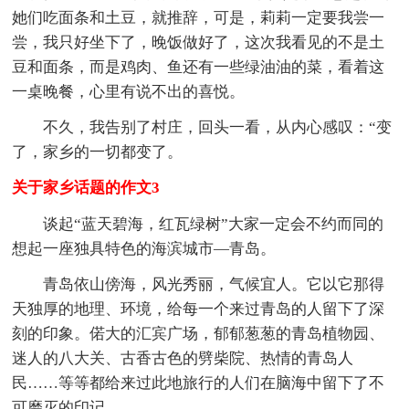
她们吃面条和土豆，就推辞，可是，莉莉一定要我尝一
尝，我只好坐下了，晚饭做好了，这次我看见的不是土
豆和面条，而是鸡肉、鱼还有一些绿油油的菜，看着这
一桌晚餐，心里有说不出的喜悦。
不久，我告别了村庄，回头一看，从内心感叹：“变
了，家乡的一切都变了。
关于家乡话题的作文3
谈起“蓝天碧海，红瓦绿树”大家一定会不约而同的
想起一座独具特色的海滨城市—青岛。
青岛依山傍海，风光秀丽，气候宜人。它以它那得
天独厚的地理、环境，给每一个来过青岛的人留下了深
刻的印象。偌大的汇宾广场，郁郁葱葱的青岛植物园、
迷人的八大关、古香古色的劈柴院、热情的青岛人
民……等等都给来过此地旅行的人们在脑海中留下了不
可磨灭的印记。