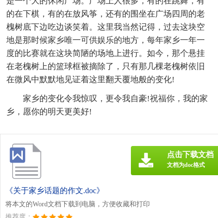
是一个大的休闲广场。广场上人很多，有的在跳舞，有
的在下棋，有的在放风筝，还有的围坐在广场四周的老
槐树底下边吃边谈笑着。这里我当然记得，过去这块空
地是那时候家乡唯一可供娱乐的地方，每年家乡一年一
度的比赛就在这块简陋的场地上进行。如今，那个悬挂
在老槐树上的篮球框被摘除了，只有那几棵老槐树依旧
在微风中默默地见证着这里翻天覆地般的变化!
家乡的变化令我惊叹，更令我自豪!祝福你，我的家
乡，愿你的明天更美好!
点击下载文档
文档为doc格式
《关于家乡话题的作文.doc》
将本文的Word文档下载到电脑，方便收藏和打印
推荐度：