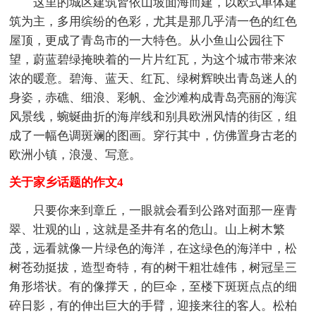
这里的城区建筑皆依山坡面海而建，以欧式单体建
筑为主，多用缤纷的色彩，尤其是那几乎清一色的红色
屋顶，更成了青岛市的一大特色。从小鱼山公园往下
望，蔚蓝碧绿掩映着的一片片红瓦，为这个城市带来浓
浓的暖意。碧海、蓝天、红瓦、绿树辉映出青岛迷人的
身姿，赤礁、细浪、彩帆、金沙滩构成青岛亮丽的海滨
风景线，蜿蜒曲折的海岸线和别具欧洲风情的街区，组
成了一幅色调斑斓的图画。穿行其中，仿佛置身古老的
欧洲小镇，浪漫、写意。
关于家乡话题的作文4
只要你来到章丘，一眼就会看到公路对面那一座青
翠、壮观的山，这就是圣井有名的危山。山上树木繁
茂，远看就像一片绿色的海洋，在这绿色的海洋中，松
树苍劲挺拔，造型奇特，有的树干粗壮雄伟，树冠呈三
角形塔状。有的像撑天，的巨伞，至楼下斑斑点点的细
碎日影，有的伸出巨大的手臂，迎接来往的客人。松柏