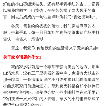
鲜红的小山枣缀满枝头。还有那半青半红的杏……记得
以前我跟同学上山摘杏，辛辛苦苦摘了两大袋子的青
杏，回去后奶奶的一句话差点吓倒我们“杏还没熟呢”。
冬天，雪花纷纷扬扬的落地，我们穿着厚厚的衣
服，带着手套，像一只只笨拙的狗熊使得来到广场中打
雪仗、堆雪人、滚雪球……
章丘，我爱你!你给我们的生活带来了无穷的乐趣!
关于家乡话题的作文5
我的家乡以前是一个非常宁静而美丽的地方。那里
山清水秀，没有工厂里机器的轰鸣声，也没有大城市的
那份喧嚣。一条清澈见底的小河终年累月地唱着单调的
小曲从我家门前流向远方。每到夏天我都会和小伙伴们
去河中捉鱼摸虾。偶尔也会捉一些小蝌蚪养在池子里让
它们变成一只只强壮的大青蛙。家乡的小河也自然成了
我记忆中最深刻的地方。