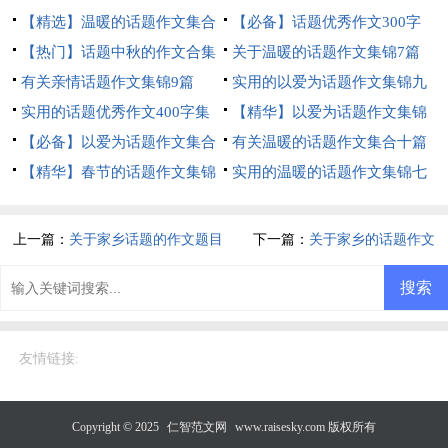
【精选】温暖的话题作文集合
【必备】话题优秀作文300字
十篇
【热门】话题中秋的作文合集
集合七篇
关于温暖的话题作文集锦7篇
9篇
有关亲情话题作文集锦9篇
实用的以爱为话题作文集锦九
实用的话题优秀作文400字集
篇
【精华】以爱为话题作文集锦
锦6篇
【必备】以爱为话题作文集合
9篇
有关温暖的话题作文集合十篇
九篇
【精华】春节的话题作文集锦
实用的温暖的话题作文集锦七
七篇
篇
上一篇：
关于家乡话题的作文题目
下一篇：
关于家乡的话题作文
友情链接
:
Copyright © 2025
仁智范文网
www.raisesky.com 版权所有