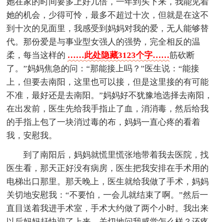
她在家的时间要多上好几倍，一年到头下来，我能见着
她的机会，少得可怜，最多不超过十次，但就是在这不
到十次的见面里，我感受到妈妈对我的爱，无人能够替
代。那份爱是与事业型女强人的强势，完全相反的温
柔，每当这样的
……此处隐藏3123个字……
筋砍断
了。”妈妈焦急的问：“那能接上吗？”医生说：“能接
上，但要去南阳，这里也可以接，但是这里接的有可能
不准，最好还是去南阳。”妈妈好不犹豫地选择去南阳，
在出发前，医生先给我手指止了血，消消毒，然后给我
的手指上包了一块消过毒的布，妈妈一直心疼的看着
我，安慰我。
到了南阳后，妈妈就慌里慌张地带着我去医院，找
医生看，那天正好没有病房，医生把我安排在手术用的
电梯出口那里。那天晚上，医生就给我做了手术，妈妈
关切地安慰我：“不要怕，一会儿就结束了啊。”然后一
直目送着我进手术室，手术大约做了两个小时。我出来
以后妈妈赶快迎了上来，关切地问我感觉怎么样？还疼