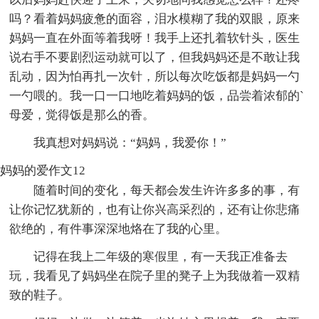
吗？看着妈妈疲惫的面容，泪水模糊了我的双眼，原来
妈妈一直在外面等着我呀！我手上还扎着软针头，医生
说右手不要剧烈运动就可以了，但我妈妈还是不敢让我
乱动，因为怕再扎一次针，所以每次吃饭都是妈妈一勺
一勺喂的。我一口一口地吃着妈妈的饭，品尝着浓郁的`
母爱，觉得饭是那么的香。
我真想对妈妈说：“妈妈，我爱你！”
妈妈的爱作文12
随着时间的变化，每天都会发生许许多多的事，有
让你记忆犹新的，也有让你兴高采烈的，还有让你悲痛
欲绝的，有件事深深地烙在了我的心里。
记得在我上二年级的寒假里，有一天我正准备去
玩，我看见了妈妈坐在院子里的凳子上为我做着一双精
致的鞋子。