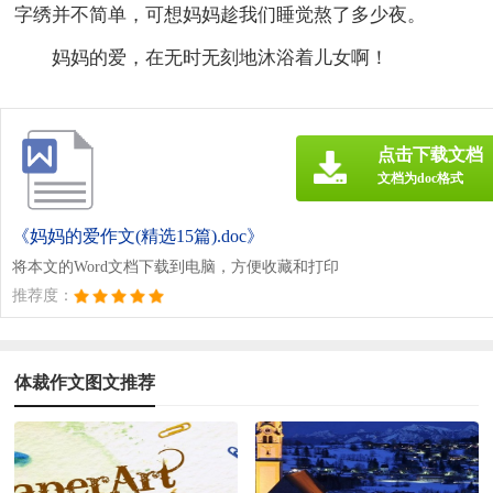
字绣并不简单，可想妈妈趁我们睡觉熬了多少夜。
妈妈的爱，在无时无刻地沐浴着儿女啊！
点击下载文档
文档为doc格式
《妈妈的爱作文(精选15篇).doc》
将本文的Word文档下载到电脑，方便收藏和打印
推荐度：
体裁作文图文推荐