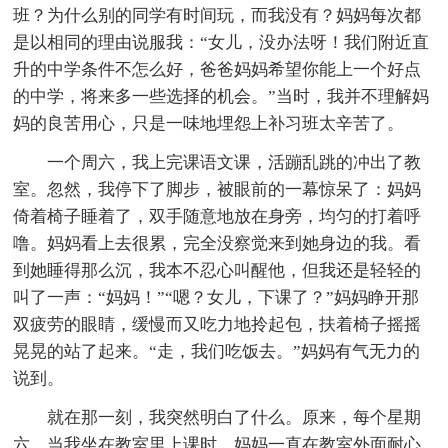
班？为什么别的同学有时间玩，而我没有？妈妈每次都
是以相同的理由说服我：“女儿，没办法呀！我们附近直
升的中学条件不怎么好，爸爸妈妈希望你能上一个好点
的中学，将来多一些选择的机会。”当时，我并不理解妈
妈的良苦用心，只是一味地埋怨上补习班太辛苦了。
一个周六，我上完课语文课，活蹦乱跳的冲出了教
室。忽然，我停下了脚步，被眼前的一幕惊呆了：妈妈
倚着椅子睡着了，双手随意地放在身旁，均匀的打着呼
噜。妈妈看上去很累，完全没察觉来到她身边的我。看
到她睡得那么沉，我本不忍心叫醒他，但我还是轻轻的
叫了一声：“妈妈！”“嗯？女儿，下课了？”妈妈睁开那
双疲劳的眼睛，缓慢而又吃力地拎起包，扶着椅子摇摇
晃晃的站了起来。“走，我们吃饭去。”妈妈有气无力的
说到。
就在那一刻，我突然明白了什么。原来，每个星期
六，当我坐在教室里上课时，妈妈一直在教室外面耐心