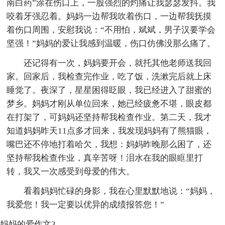
南白药”涂在伤口上，一股强烈的灼痛让我瑟瑟发抖。我
咬着牙强忍着。妈妈一边帮我吹着伤口，一边帮我抚摸
着伤口周围，安慰我说：“不用怕，斌斌，男子汉要学会
坚强！”妈妈的爱让我感到温暖，伤口仿佛没那么痛了。
还记得有一次，妈妈要开会，就托其他老师送我回
家。回家后，我检查完作业，吃了饭，洗漱完后就上床
睡觉了。夜深了，星星困得眨眼，我已经进入了甜蜜的
梦乡。妈妈才刚从单位回来，她已经疲惫不堪，眼皮都
在打架了，可妈妈还坚持帮我检查作业。第二天，我才
知道妈妈昨天11点多才回来，我发现妈妈有了熊猫眼，
嘴巴还不停地打着哈欠，我想：妈妈昨晚那么困了，还
坚持帮我检查作业，真辛苦呀！泪水在我的眼眶里打
转，我又一次感受到母爱的伟大。
看着妈妈忙碌的身影，我在心里默默地说：“妈妈，
我爱您！我一定要以优异的成绩报答您！”
妈妈的爱作文3