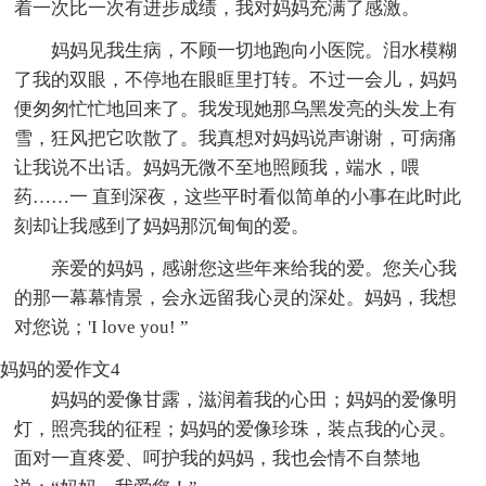
着一次比一次有进步成绩，我对妈妈充满了感激。
妈妈见我生病，不顾一切地跑向小医院。泪水模糊
了我的双眼，不停地在眼眶里打转。不过一会儿，妈妈
便匆匆忙忙地回来了。我发现她那乌黑发亮的头发上有
雪，狂风把它吹散了。我真想对妈妈说声谢谢，可病痛
让我说不出话。妈妈无微不至地照顾我，端水，喂
药……一 直到深夜，这些平时看似简单的小事在此时此
刻却让我感到了妈妈那沉甸甸的爱。
亲爱的妈妈，感谢您这些年来给我的爱。您关心我
的那一幕幕情景，会永远留我心灵的深处。妈妈，我想
对您说；'I love you! ”
妈妈的爱作文4
妈妈的爱像甘露，滋润着我的心田；妈妈的爱像明
灯，照亮我的征程；妈妈的爱像珍珠，装点我的心灵。
面对一直疼爱、呵护我的妈妈，我也会情不自禁地