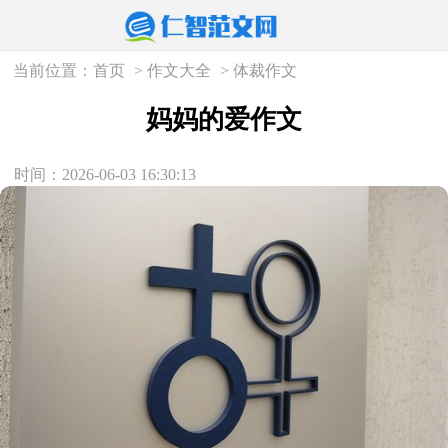
当前位置：
首页
>
作文大全
>
体裁作文
妈妈的爱作文
时间：2026-06-03 16:30:13