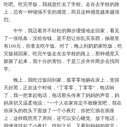
吃吧。吃完早饭，我就急忙去了学校。走在去学校的路
上，总有一种惴惴不安的感觉，而且这种感觉越来越强
烈。
中午，我迈着并不轻松的脚步缓慢地走回家，看见
了一张纸条：没给你钱，是不想让你乱买东西，抽屉里
有100元，你拿去吃午饭。对了，晚上到奶奶家吃饭，吃
完饭就回家。吃完午饭走在去学校的路上，那种感觉又
膨胀了起来，我十分的害怕，于是三步并作两步去找同
学。
晚上，我吃过饭回到家，孤零零地躺在床上，觉得
天好黑，正在这个时候，“丁零零，丁零零”，电话响
了，我一把拿起电话，电话那头传来了妈妈的声音，妈
妈亲切又温柔地说：“一个人在家肯定不敢睡觉吧，我在
你床头的枕头下面放了一个小夜灯，你把它插在插座
上，这样既照亮了房间，还可以安心睡觉。放下电话，
我便寻找起了小夜灯，找到之后，又看到妈妈的留言：