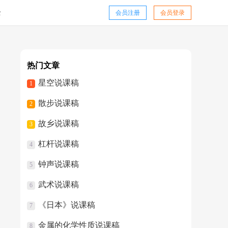
全
会员注册
会员登录
热门文章
星空说课稿
1
散步说课稿
2
故乡说课稿
3
杠杆说课稿
4
钟声说课稿
5
武术说课稿
6
《日本》说课稿
7
金属的化学性质说课稿
8