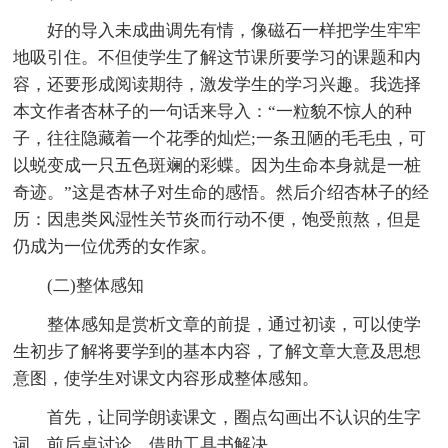
好的导入未成曲调先有情，像磁石一样把学生牢牢
地吸引住。不但使学生了解这节课所要学习的课题和内
容，还要形成阅读期待，激发学生的学习兴趣。我选择
本文作者杏林子的一句话来导入：“一粒貌不惊人的种
子，往往隐藏着一个花季的灿烂;一条丑陋的毛毛虫，可
以蜕变成一只五色斑斓的彩蝶。因为生命本身就是一桩
奇迹。”这是杏林子对生命的感悟。然后介绍杏林子的经
历：因患类风湿性关节炎而行动不便，饱受煎熬，但是
仍成为一位优秀的女作家。
(二)整体感知
整体感知是赏析文章的前提，通过初读，可以使学
生初步了解将要学到的基本内容，了解文章大意及思想
意图，使学生对课文内容形成整体感知。
首先，让同学朗读课文，圈点勾画出不认识的生字
词，前后桌讨论、借助工具书解决。